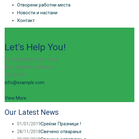
Отворени работни места
Новости и настани
Контакт
Let's Help You!
14 Tottenham Court Road
Bulls Stadium, Califorina
1234, USA
info@example.com
View More
Our Latest News
01/01/2019
Среќни Празници !
28/11/2018
Свечено отварање