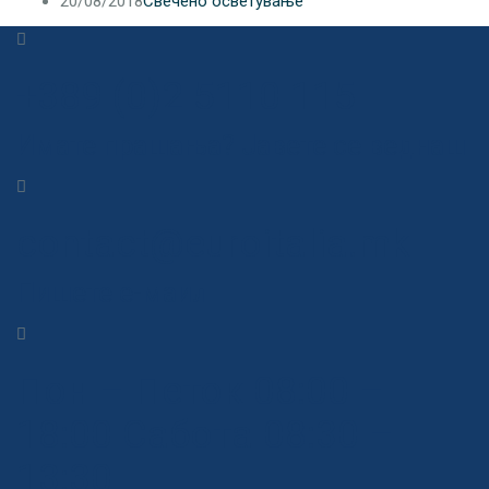
20/08/2018
Свечено осветување
+389 (0)2 5110 115
Имате прашања? Јавете се веднаш
contact@euroitalia.mk
Пишете е-маил
Пон – Петок 08:00 –
18:00 Сабота 08:30 –
13:30