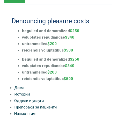
Read More
Denouncing pleasure costs
beguiled and demoralized
$250
voluptates repudiandae
$340
untrammelled
$200
reiciendis voluptatibus
$500
beguiled and demoralized
$250
voluptates repudiandae
$340
untrammelled
$200
reiciendis voluptatibus
$500
Дома
Историја
Оддели и услуги
Препораки за пациенти
Нашиот тим