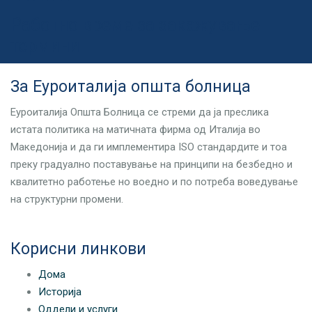
Работно време за закажување
термини
За Еуроиталија општа болница
Еуроиталија Општа Болница се стреми да ја преслика
истата политика на матичната фирма од Италија во
Македонија и да ги имплементира ISO стандардите и тоа
преку градуално поставување на принципи на безбедно и
квалитетно работење но воедно и по потреба воведување
на структурни промени.
Корисни линкови
Дома
Историја
Оддели и услуги