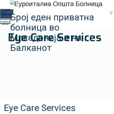
Toggle
Број еден приватна
menu
болница во
Eye Care Services
Македонија и на
Балканот
Eye Care Services