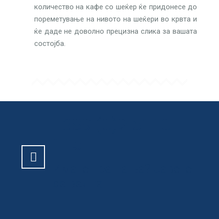
количество на кафе со шеќер ќе придонесе до
пореметување на нивото на шеќери во крвта и
ќе даде не доволно прецизна слика за вашата
состојба.
+389 (0)2 5110
115
Имате прашања? Јавете
се веднаш