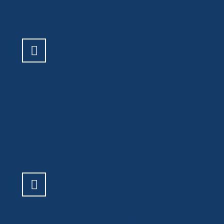
contact@euroitalia.
Пишете е-маил
Пон – Петок
08:00 – 18:00
Сабота 08:30 –
13:30
Работно време за