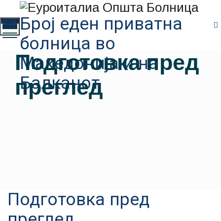
Број еден приватна
Toggle
menu
болница во
Подготовка пред
Македонија и на
преглед
Балканот
Подготовка пред
преглед