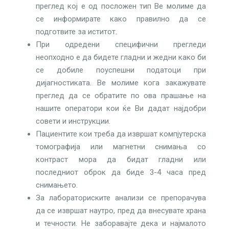
преглед кој е од посложен тип Ве молиме да
се информирате како правилно да се
подготвите за иститот.
При одредени специфични прегледи
неопходно е да бидете гладни и жедни како би
се добиле поуспешни податоци при
дијагностиката. Ве молиме кога закажувате
преглед да се обратите по ова прашање на
нашите оператори кои ќе Ви дадат најдобри
совети и инструкции.
Пациентите кои треба да извршат компјутерска
томографија или магнетни снимања со
контраст мора да бидат гладни или
последниот оброк да биде 3-4 часа пред
снимањето.
За лабораториските анализи се препорачува
да се извршат наутро, пред да внесувате храна
и течности. Не заборавајте дека и најмалото