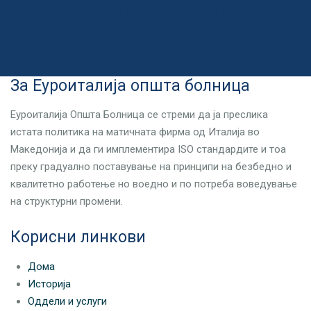
закажување термини
За Еуроиталија општа болница
Еуроиталија Општа Болница се стреми да ја преслика
истата политика на матичната фирма од Италија во
Македонија и да ги имплементира ISO стандардите и тоа
преку градуално поставување на принципи на безбедно и
квалитетно работење но воедно и по потреба воведување
на структурни промени.
Корисни линкови
Дома
Историја
Оддели и услуги