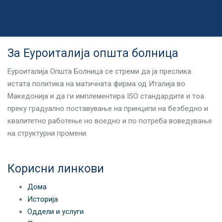
Работно време за закажување
термини
За Еуроиталија општа болница
Еуроиталија Општа Болница се стреми да ја преслика
истата политика на матичната фирма од Италија во
Македонија и да ги имплементира ISO стандардите и тоа
преку градуално поставување на принципи на безбедно и
квалитетно работење но воедно и по потреба воведување
на структурни промени.
Корисни линкови
Дома
Историја
Оддели и услуги