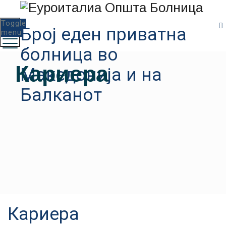
Toggle
Број еден приватна
menu
болница во
Кариера
Македонија и на
Балканот
Кариера