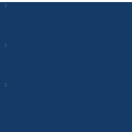
+389 (0)2 5110 115
Имате прашања? Јавете се веднаш
contact@euroitalia.mk
Пишете е-маил
Пон – Петок 08:00 –
18:00 Сабота 08:30 –
13:30